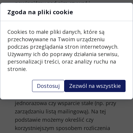
powinniśmy nad nim czuwać i
Zgoda na pliki cookie
przewidywać więcej. Wysyłać testy do
samej siebie i sprawdzać skoring
antyspamowy w
mailtester.com
, aby
Cookies to małe pliki danych, które są
nasze wiadomości nie trafiały do
przechowywane na Twoim urządzeniu
folderów spam.
podczas przeglądania stron internetowych.
Używamy ich do poprawy działania serwisu,
Wycena i formalności - o czym
personalizacji treści, oraz analizy ruchu na
stronie.
warto pamiętać?
Wyceniając dane zadania z zakresu email
Dostosuj
Zezwól na wszystkie
marketingu warto zastanowić się nad
zakresem pracy i formą zlecenia
-
jednorazowa czy wsparcie stałe (np. przy
zarządzaniu listą mailingową). Na tej
podstawie możemy określić czy
korzystniejszym sposobem rozliczenia