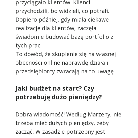
personalizacji treści, oraz analizy ruchu na
przyciągało klientów. Klienci
stronie.
przychodzili, bo widzieli, co potrafi.
Dopiero później, gdy miała ciekawe
Dostosuj
Zezwól na wszystkie
realizacje dla klientów, zaczęła
świadomie budować bazę portfolio z
tych prac.
To dowód, że skupienie się na własnej
obecności online naprawdę działa i
przedsiębiorcy zwracają na to uwagę.
Jaki budżet na start? Czy
potrzebuję dużo pieniędzy?
Dobra wiadomość! Według Marzeny, nie
trzeba mieć dużych pieniędzy, żeby
zacząć. W zasadzie potrzebny jest