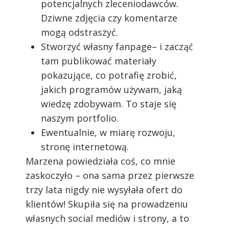
potencjalnych zleceniodawców.
Dziwne zdjęcia czy komentarze
mogą odstraszyć.
Stworzyć własny fanpage– i zacząć
tam publikować materiały
pokazujące, co potrafię zrobić,
jakich programów używam, jaką
wiedzę zdobywam. To staje się
naszym portfolio.
Ewentualnie, w miarę rozwoju,
Zgoda na pliki cookie
stronę internetową.
Marzena powiedziała coś, co mnie
zaskoczyło – ona sama przez pierwsze
Cookies to małe pliki danych, które są
trzy lata nigdy nie wysyłała ofert do
przechowywane na Twoim urządzeniu
klientów! Skupiła się na prowadzeniu
podczas przeglądania stron internetowych.
Używamy ich do poprawy działania serwisu,
własnych social mediów i strony, a to