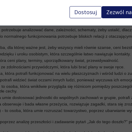
tu według Gallupa
Dostosuj
Zezwól na
óra czuje potrzebę ciągłej aktywności i zmieniania myśli w działanie. To 
ra potrzebuje analizować dane, zależności, schematy, żeby ustalić, dlac
 do normalnego funkcjonowania potrzebuje bliskich relacji z otaczającymi
oba, dla której ważne jest, żeby wszyscy mieli równie szanse, ceni bezs
dzięku i uroku osobistym, która szczególnie łatwo nawiązuje kontakty.
 która ceni plany, terminy, uporządkowany świat, przewidywalność.
ze zdolnościami przywódczymi, która lubi brać plany w swoje ręce.
oba, która potrafi funkcjonować na wielu płaszczyznach i wśród ludzi o 
 potrafi widzieć świat oczami innych ludzi, ponieważ wyczuwa ich emoc
) - to osoba, która wnikliwie przygląda się różnicom pomiędzy poszczeg
złe cechy.
ra umie dostosować jednostki do wspólnych zachowań w grupie, potrafi z
tóra obserwuje i bada własne przeżycia, rozwiązuje zagadki, stara się zr
 - to osoba, która umie rozruszać towarzystwo, poprzez ubarwianie w
a poprzez analizę przeszłości i zadawanie pytań „Jak do tego doszło?” p