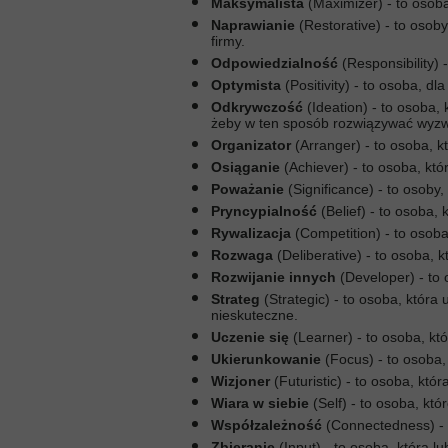
Maksymalista
(Maximizer) - to osob
Naprawianie
(Restorative) - to osob
firmy.
Odpowiedzialność
(Responsibility)
Optymista
(Positivity) - to osoba, dl
Odkrywczość
(Ideation) - to osoba
żeby w ten sposób rozwiązywać wyzw
Organizator
(Arranger) - to osoba, 
Osiąganie
(Achiever) - to osoba, kt
Poważanie
(Significance) - to osob
Pryncypialność
(Belief) - to osoba,
Rywalizacja
(Competition) - to osoba
Rozwaga
(Deliberative) - to osoba,
Rozwijanie innych
(Developer) - to 
Strateg
(Strategic) - to osoba, któr
nieskuteczne.
Uczenie się
(Learner) - to osoba, kt
Ukierunkowanie
(Focus) - to osoba, 
Wizjoner
(Futuristic) - to osoba, któ
Wiara w siebie
(Self) - to osoba, któ
Współzależność
(Connectedness) - 
Zbieranie
(Input) - to osoba, która l