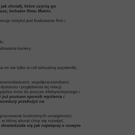
ak chciał), które czynią go
sz, bohater filmu Matrix.
muje instytut jest budowanie firm i
łu.
dowania kariery.
 nie tylko w roli wirtualnej asystentki,
zleceniodawcami, współpracownikami,
ystansu i pogłębienia tej relacji.
 napędza mnie do jeszcze efektywniejszego i
 już poznam sposób myślenia i
rocedury przełożyć na
wypracowanie konkretnych umiejętności,
 w której akurat chcę się rozwijać.
dowiedziała się jak najwięcej o nowym