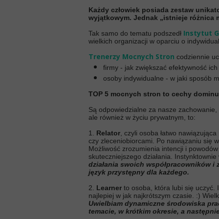
Każdy człowiek posiada zestaw unikatow
wyjątkowym. Jednak „istnieje różnica 
Instytut 
Tak samo do tematu podszedł
wielkich organizacji w oparciu o indywidua
Trenerzy Mocnych Stron
codziennie uc
firmy - jak zwiększać efektywność ic
osoby indywidualne - w jaki sposób 
TOP 5 mocnych stron to cechy dominu
Są odpowiedzialne za nasze zachowanie, de
ale również w życiu prywatnym, to:
1.
Relator
, czyli osoba łatwo nawiązując
czy zleceniobiorcami. Po nawiązaniu się ws
Możliwość zrozumienia intencji i powodów d
skuteczniejszego działania. Instynktowni
działania swoich współpracowników i z
język przystępny dla każdego.
2.
Learner
to osoba, która lubi się uczyć.
najlepiej w jak najkrótszym czasie. :) Wiel
Uwielbiam dynamiczne środowiska prac
temacie, w krótkim okresie, a następn