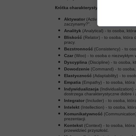
K
rótka charakterystyka każdego talen
Aktywator
(Activator) - to osoba, kt
zaczynamy?".
Analityk
(Analytical) - to osoba, któ
Bliskość
(Relator) - to osoba, która
pracy.
Bezstronność
(Consistency) - to os
Czar
(Woo) - to osoba o niezwykłym w
Dyscyplina
(Discipline) - to osoba,
Dowodzenie
(Command) - to osoba, 
Elastyczność
(Adaptability) - to os
Empatia
(Empathy) - to osoba, która
Indywidualizacja
(Individualization
dostrzega charakterystyczne dobre i 
Integrator
(Includer) - to osoba, któ
Intelekt
(Intellection) - to osoba, k
Komunikatywność
(Communication)
prezentacji.
Kontekst
(Context) - to osoba, któr
przewidzieć przyszłość.