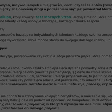
ych, indywidualnych umiejętności, cech, czy też talentów (zwał j
między znajomością drogi a podążaniem nią” jak powiedział Morfeu
Gallupa
test Mocnych Stron
, który stworzył
. Jedną z metod, którą pro
lne talenty każdej osoby je tworzącej, każdego członka zespołu.
zą:
h zespołów bazując na indywidualnych talentach każdego członka zespo
mogą wykorzystać swoje mocne strony do swojego dalszego rozwoju, bu
jące
cyzje, postępowanie czy uczucia. Moja pierwsza piątka, która pomaga mi
a relacje i stosunkowo szybko zmniejszająca dystans pomiędzy sobą a 
tępnej relacji celowo (nawet z premedytacją :) ) dążę do zmniejszenia d
ziałania innych ludzi, szczerość i relacje przyjacielskie, to jest to co
e wyczuwam czy powstająca relacja jest prawdziwa, czy udawana. ;)
Gdy
leceniodawców, potrafię niezrozumiałe instrukcje, procesy, czy p
 I nie chodzi tu o zdobywanie kolejnych certyfikatów, a nauczenie się, 
ką satysfakcję daje mi podróż od ignorancji do kompetencji w dziedzinie,
y, realizowanie projektów, w których wymaga się ode mnie, abym 
ie przechodziła do nowego projektu.