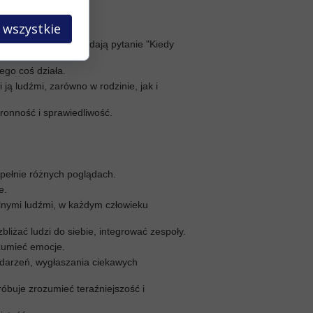
 wszystkie
osoby, które ciągle zadają pytanie "Kiedy
zego coś działa.
 ją ludźmi, zarówno w rodzinie, jak i
tronność i sprawiedliwość.
zupełnie różnych poglądach.
je.
ólnymi ludźmi, w każdym człowieku
bliżać ludzi do siebie, integrować zespoły.
ozumieć emocje.
ydarzeń, wygłaszania ciekawych
róbuje zrozumieć teraźniejszość i