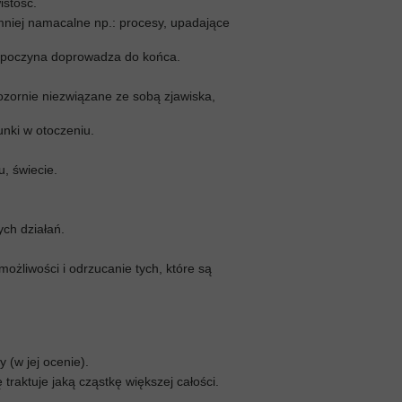
istość.
i mniej namacalne np.: procesy, upadające
rozpoczyna doprowadza do końca.
pozornie niezwiązane ze sobą zjawiska,
runki w otoczeniu.
, świecie.
ych działań.
ożliwości i odrzucanie tych, które są
y (w jej ocenie).
raktuje jaką cząstkę większej całości.
.