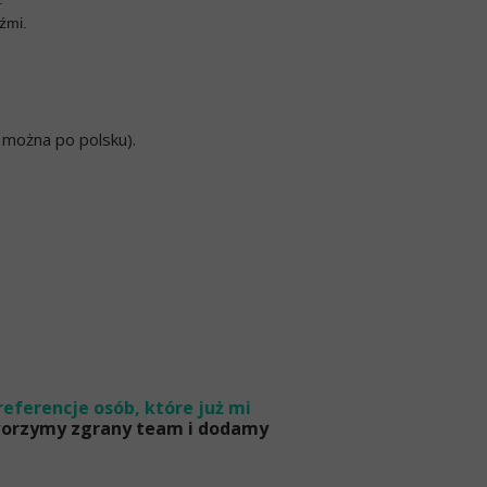
źmi.
, można po polsku).
referencje osób, które już mi
tworzymy zgrany team i dodamy