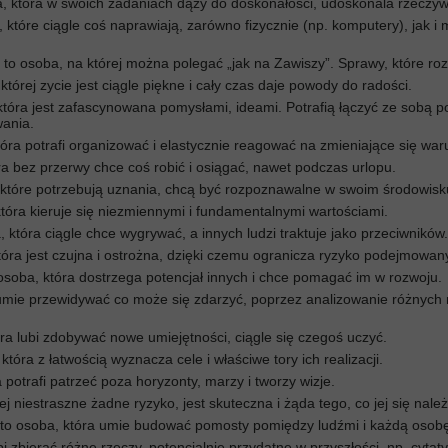
a, która w swoich zadaniach dąży do doskonałości, udoskonala rzeczyw
y, które ciągle coś naprawiają, zarówno fizycznie (np. komputery), jak 
 - to osoba, na której można polegać „jak na Zawiszy”. Sprawy, które 
a której zycie jest ciągle piękne i cały czas daje powody do radości.
, która jest zafascynowana pomysłami, ideami. Potrafią łączyć ze sobą 
ania.
która potrafi organizować i elastycznie reagować na zmieniające się wa
óra bez przerwy chce coś robić i osiągać, nawet podczas urlopu.
y, które potrzebują uznania, chcą być rozpoznawalne w swoim środowisku
 która kieruje się niezmiennymi i fundamentalnymi wartościami.
, która ciągle chce wygrywać, a innych ludzi traktuje jako przeciwników.
 która jest czujna i ostrożna, dzięki czemu ogranicza ryzyko podejmowan
osoba, która dostrzega potencjał innych i chce pomagać im w rozwoju.
a umie przewidywać co może się zdarzyć, poprzez analizowanie różnych m
óra lubi zdobywać nowe umiejętności, ciągle się czegoś uczyć.
która z łatwością wyznacza cele i właściwe tory ich realizacji.
ra potrafi patrzeć poza horyzonty, marzy i tworzy wizje.
rej niestraszne żadne ryzyko, jest skuteczna i żąda tego, co jej się należ
to osoba, która umie budować pomosty pomiędzy ludźmi i każdą osobę t
ubi zbierać różne rzeczy, potencjalnie przydatne w przyszłości, np. cytaty