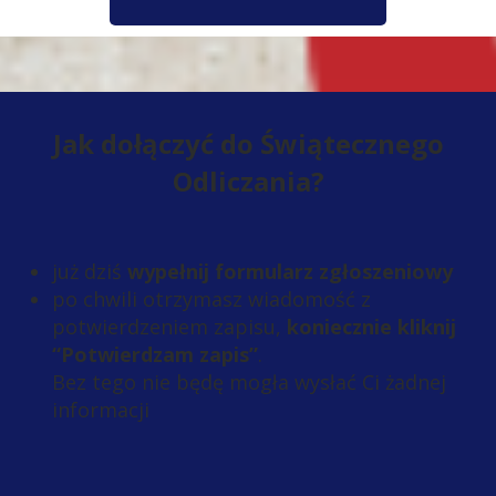
Jak dołączyć do Świątecznego
Odliczania?
już dziś
wypełnij formularz zgłoszeniowy
po chwili otrzymasz wiadomość z
potwierdzeniem zapisu,
koniecznie kliknij
“Potwierdzam zapis”
.
Bez tego nie będę mogła wysłać Ci żadnej
informacji