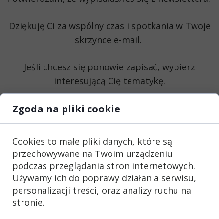
Dziękuję Ci za wspólny czas i spotkania w Twoje
skrzynce e-mail.
Jeśli chcesz się ponowie zapisać, wybierz
interesującą Cię tematykę.
Zgoda na pliki cookie
Bezpłatny e-book
"Zanim zainwestujesz w rozwój w
Cookies to małe pliki danych, które są
wirtualnej asyście"
przechowywane na Twoim urządzeniu
podczas przeglądania stron internetowych.
Używamy ich do poprawy działania serwisu,
personalizacji treści, oraz analizy ruchu na
"
Delegowanie w skalowaniu
stronie.
biznesu online"