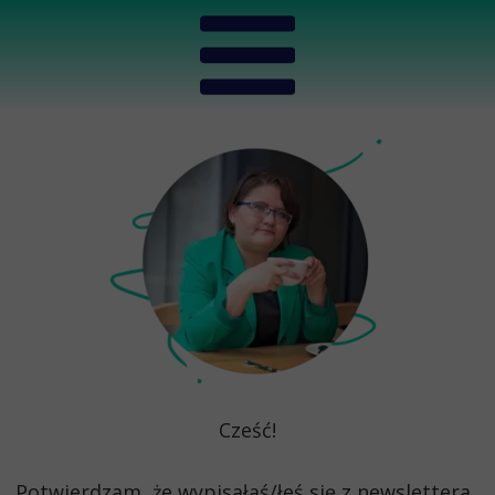
Cześć!
Potwierdzam, że wypisałaś/łeś się z newslettera.