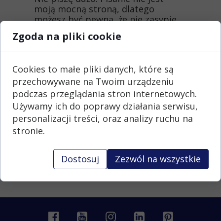
moją mocną stroną, dlatego
możesz być pewna, że nie zasypie
Twojej skrzynki mailowej spamem.
Zgoda na pliki cookie
Jeśli masz chęć i przestrzeń, to
napisz do mnie
Cookies to małe pliki danych, które są
na
elzbieta@nieradko.pl.
przechowywane na Twoim urządzeniu
Z przyjemnością Cię poznam i
dowiem się kim jesteś, co
podczas przeglądania stron internetowych.
spowodowało, że zainteresowałaś
Używamy ich do poprawy działania serwisu,
się tym, co robię?
personalizacji treści, oraz analizy ruchu na
Albo wprost - jak mogę Ci pomóc.
stronie.
Pozostańmy w kontakcie,
Ela
Dostosuj
Zezwól na wszystkie